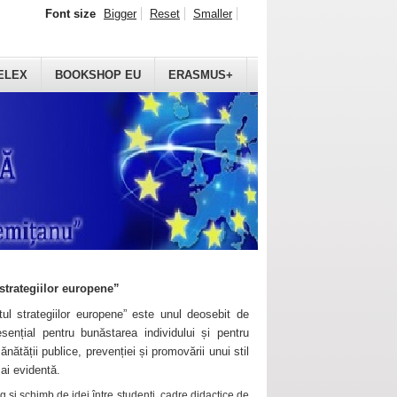
Font size
Bigger
Reset
Smaller
ELEX
BOOKSHOP EU
ERASMUS+
strategiilor europene”
ul strategiilor europene” este unul deosebit de
sențial pentru bunăstarea individului și pentru
ănătății publice, prevenției și promovării unui stil
mai evidentă.
 și schimb de idei între studenți, cadre didactice de