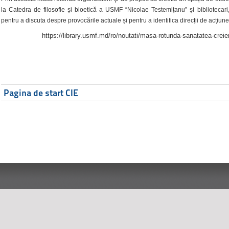
la Catedra de filosofie și bioetică a USMF “Nicolae Testemițanu” și bibliotecari,
pentru a discuta despre provocările actuale și pentru a identifica direcții de acțiune
https://library.usmf.md/ro/noutati/masa-rotunda-sanatatea-creier
Pagina de start CIE