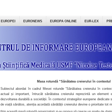
 EUROPEI
EURONEWS
EUROPA ONLINE
EUR-LEX
PR
Masa rotundă “Sănătatea creierului în contextul 
Subiectul abordat în cadrul Mesei rotunde “Sănătatea creierului în context
actual și important, întrucât sănătatea creierului reprezintă un element e
dezvoltarea durabilă a societății. În contextul strategiilor europene dedicate s
de viață sănătos, atenția acordată sănătății creierului devine o prioritate tot 
Prin această masă rotundă organizatorii şi-au propus să creeze un spațiu de dialog