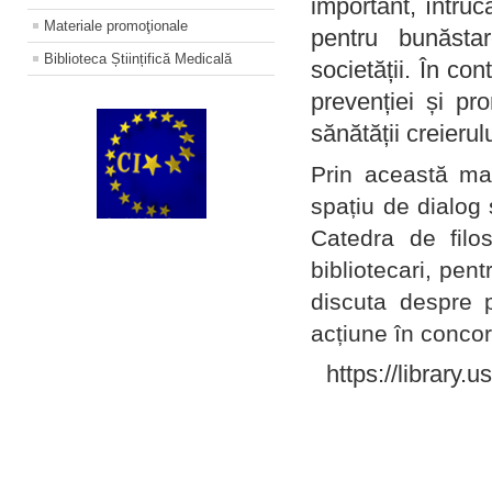
important, întruc
Materiale promoţionale
pentru bunăstar
Biblioteca Științifică Medicală
societății. În con
prevenției și pr
sănătății creierul
Prin această ma
spațiu de dialog 
Catedra de filo
bibliotecari, pent
discuta despre p
acțiune în concord
https://library.