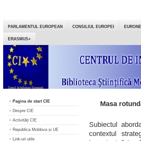
PARLAMENTUL EUROPEAN
CONSILIUL EUROPEI
EURON
ERASMUS+
Pagina de start CIE
Masa rotundă
Despre CIE
Activități CIE
Subiectul aborda
Republica Moldova și UE
contextul strat
Link-uri utile