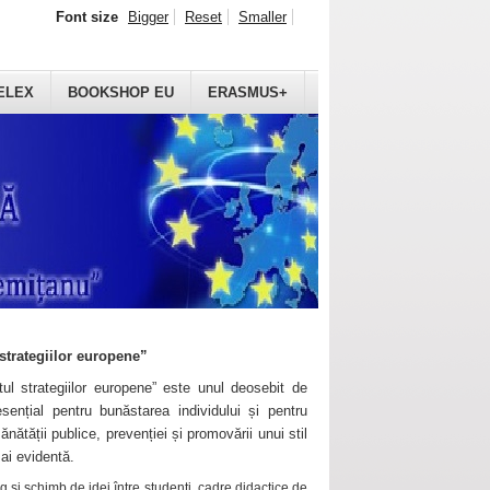
Font size
Bigger
Reset
Smaller
ELEX
BOOKSHOP EU
ERASMUS+
strategiilor europene”
ul strategiilor europene” este unul deosebit de
sențial pentru bunăstarea individului și pentru
ănătății publice, prevenției și promovării unui stil
mai evidentă.
 și schimb de idei între studenți, cadre didactice de