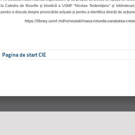
la Catedra de filosofie și bioetică a USMF “Nicolae Testemițanu” și bibliotecari,
pentru a discuta despre provocările actuale și pentru a identifica direcții de acțiune
https://library.usmf.md/ro/noutati/masa-rotunda-sanatatea-creier
Pagina de start CIE