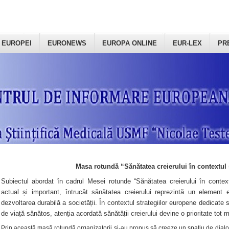
 EUROPEI
EURONEWS
EUROPA ONLINE
EUR-LEX
PR
Masa rotundă “Sănătatea creierului în contextul 
Subiectul abordat în cadrul Mesei rotunde “Sănătatea creierului în context
actual și important, întrucât sănătatea creierului reprezintă un element e
dezvoltarea durabilă a societății. În contextul strategiilor europene dedicate s
de viață sănătos, atenția acordată sănătății creierului devine o prioritate tot 
Prin această masă rotundă organizatorii şi-au propus să creeze un spațiu de dialog