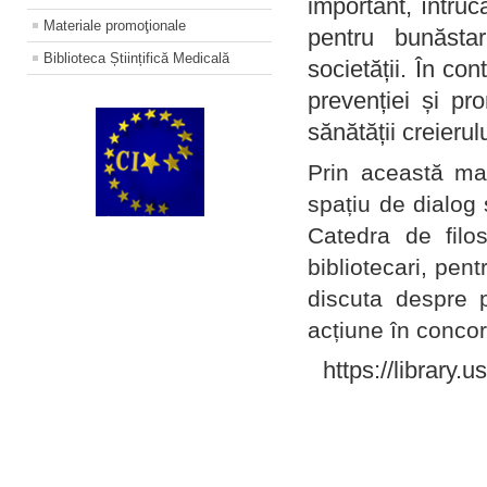
important, întruc
Materiale promoţionale
pentru bunăstar
Biblioteca Științifică Medicală
societății. În con
prevenției și pr
sănătății creierul
Prin această ma
spațiu de dialog 
Catedra de filo
bibliotecari, pent
discuta despre p
acțiune în concord
https://library.