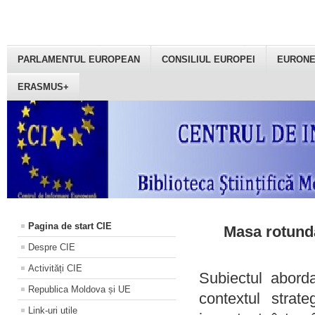
PARLAMENTUL EUROPEAN
CONSILIUL EUROPEI
EURON
ERASMUS+
Pagina de start CIE
Masa rotundă
Despre CIE
Activități CIE
Subiectul aborda
Republica Moldova și UE
contextul strat
Link-uri utile