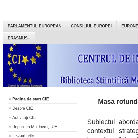
PARLAMENTUL EUROPEAN
CONSILIUL EUROPEI
EURON
ERASMUS+
Pagina de start CIE
Masa rotundă
Despre CIE
Activități CIE
Subiectul aborda
Republica Moldova și UE
contextul strat
Link-uri utile