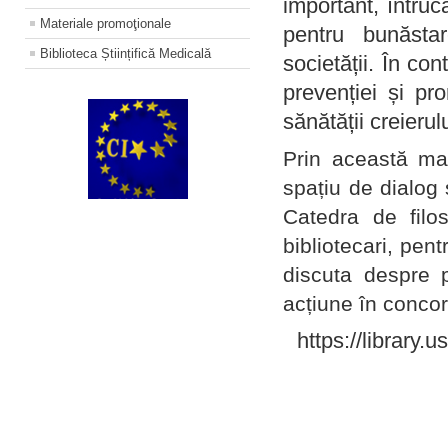
important, întruc
Materiale promoţionale
pentru bunăstar
Biblioteca Științifică Medicală
societății. În con
prevenției și pr
sănătății creierul
Prin această ma
spațiu de dialog 
Catedra de filo
bibliotecari, pent
discuta despre p
acțiune în concord
https://library.