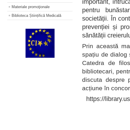
important, întruc
Materiale promoţionale
pentru bunăstar
Biblioteca Științifică Medicală
societății. În con
prevenției și pr
sănătății creierul
Prin această ma
spațiu de dialog 
Catedra de filo
bibliotecari, pent
discuta despre p
acțiune în concord
https://library.