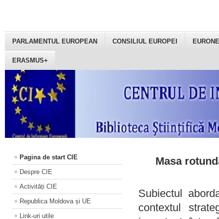
PARLAMENTUL EUROPEAN
CONSILIUL EUROPEI
EURON
ERASMUS+
Pagina de start CIE
Masa rotundă
Despre CIE
Activități CIE
Subiectul aborda
Republica Moldova și UE
contextul strat
Link-uri utile