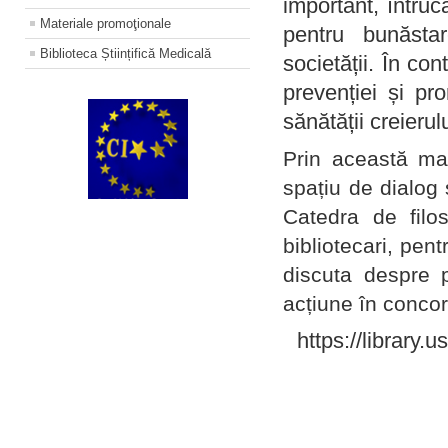
important, întruc
Materiale promoţionale
pentru bunăstar
Biblioteca Științifică Medicală
societății. În con
prevenției și pr
sănătății creierul
Prin această ma
spațiu de dialog 
Catedra de filo
bibliotecari, pent
discuta despre p
acțiune în concord
https://library.