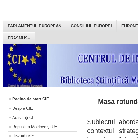
PARLAMENTUL EUROPEAN
CONSILIUL EUROPEI
EURON
ERASMUS+
Pagina de start CIE
Masa rotundă
Despre CIE
Activități CIE
Subiectul aborda
Republica Moldova și UE
contextul strat
Link-uri utile