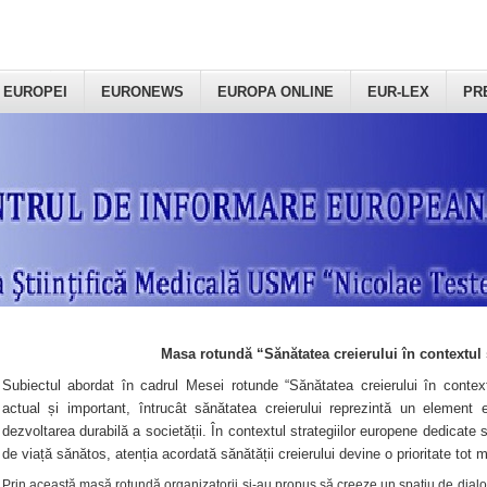
 EUROPEI
EURONEWS
EUROPA ONLINE
EUR-LEX
PR
Masa rotundă “Sănătatea creierului în contextul 
Subiectul abordat în cadrul Mesei rotunde “Sănătatea creierului în context
actual și important, întrucât sănătatea creierului reprezintă un element e
dezvoltarea durabilă a societății. În contextul strategiilor europene dedicate s
de viață sănătos, atenția acordată sănătății creierului devine o prioritate tot 
Prin această masă rotundă organizatorii şi-au propus să creeze un spațiu de dialog