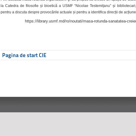
la Catedra de filosofie și bioetică a USMF “Nicolae Testemițanu” și bibliotecari,
pentru a discuta despre provocările actuale și pentru a identifica direcții de acțiune
https://library.usmf.md/ro/noutati/masa-rotunda-sanatatea-creier
Pagina de start CIE