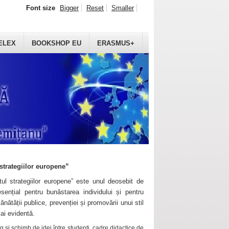
Font size
Bigger
Reset
Smaller
ELEX
BOOKSHOP EU
ERASMUS+
strategiilor europene”
ul strategiilor europene” este unul deosebit de
sențial pentru bunăstarea individului și pentru
ănătății publice, prevenției și promovării unui stil
mai evidentă.
 și schimb de idei între studenți, cadre didactice de