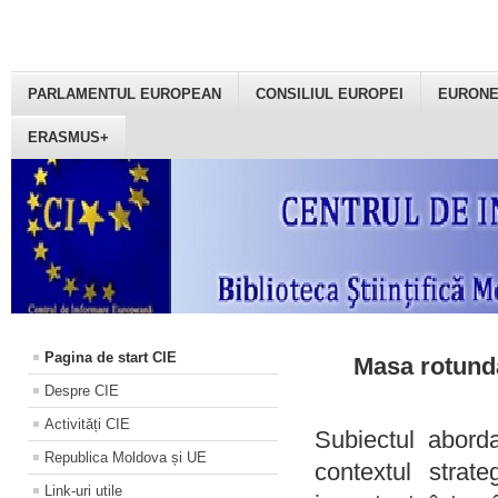
PARLAMENTUL EUROPEAN
CONSILIUL EUROPEI
EURON
ERASMUS+
Pagina de start CIE
Masa rotundă
Despre CIE
Activități CIE
Subiectul aborda
Republica Moldova și UE
contextul strat
Link-uri utile