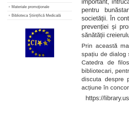
important, întruc
Materiale promoţionale
pentru bunăstar
Biblioteca Științifică Medicală
societății. În con
prevenției și pr
sănătății creierul
Prin această ma
spațiu de dialog 
Catedra de filo
bibliotecari, pent
discuta despre p
acțiune în concord
https://library.