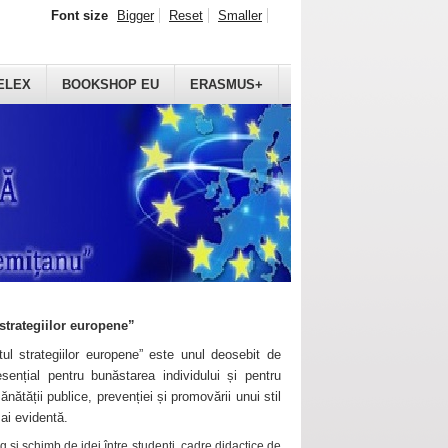
Font size
Bigger
Reset
Smaller
ELEX
BOOKSHOP EU
ERASMUS+
strategiilor europene”
ul strategiilor europene” este unul deosebit de
sențial pentru bunăstarea individului și pentru
ănătății publice, prevenției și promovării unui stil
mai evidentă.
 și schimb de idei între studenți, cadre didactice de