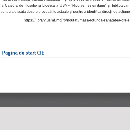
la Catedra de filosofie și bioetică a USMF “Nicolae Testemițanu” și bibliotecari,
pentru a discuta despre provocările actuale și pentru a identifica direcții de acțiune
https://library.usmf.md/ro/noutati/masa-rotunda-sanatatea-creier
Pagina de start CIE