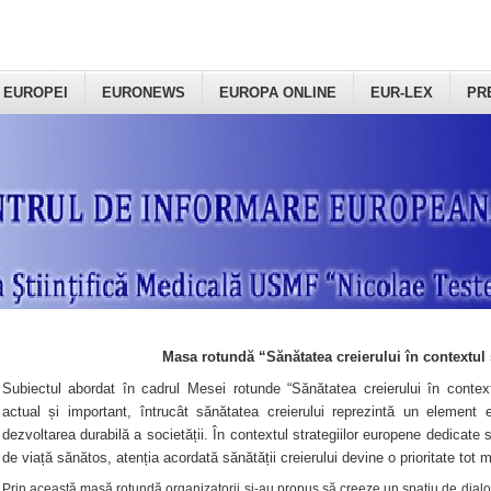
 EUROPEI
EURONEWS
EUROPA ONLINE
EUR-LEX
PR
Masa rotundă “Sănătatea creierului în contextul 
Subiectul abordat în cadrul Mesei rotunde “Sănătatea creierului în context
actual și important, întrucât sănătatea creierului reprezintă un element e
dezvoltarea durabilă a societății. În contextul strategiilor europene dedicate s
de viață sănătos, atenția acordată sănătății creierului devine o prioritate tot 
Prin această masă rotundă organizatorii şi-au propus să creeze un spațiu de dialog