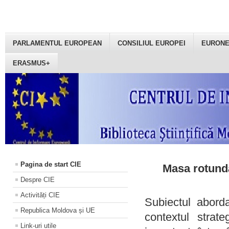
PARLAMENTUL EUROPEAN
CONSILIUL EUROPEI
EURON
ERASMUS+
Pagina de start CIE
Masa rotundă
Despre CIE
Activități CIE
Subiectul aborda
Republica Moldova și UE
contextul strat
Link-uri utile