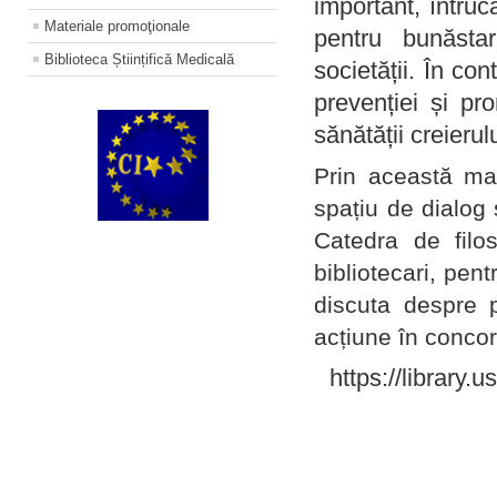
important, întruc
Materiale promoţionale
pentru bunăstar
Biblioteca Științifică Medicală
societății. În con
prevenției și pr
sănătății creierul
Prin această ma
spațiu de dialog 
Catedra de filo
bibliotecari, pent
discuta despre p
acțiune în concord
https://library.