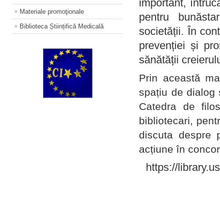
important, întruc
Materiale promoţionale
pentru bunăstar
Biblioteca Științifică Medicală
societății. În con
prevenției și pr
sănătății creierul
Prin această ma
spațiu de dialog 
Catedra de filo
bibliotecari, pent
discuta despre p
acțiune în concord
https://library.