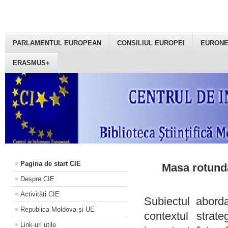
PARLAMENTUL EUROPEAN
CONSILIUL EUROPEI
EURON
ERASMUS+
Pagina de start CIE
Masa rotundă
Despre CIE
Activități CIE
Subiectul aborda
Republica Moldova și UE
contextul strat
Link-uri utile