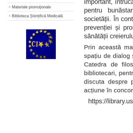
important, întruc
Materiale promoţionale
pentru bunăstar
Biblioteca Științifică Medicală
societății. În con
prevenției și pr
sănătății creierul
Prin această ma
spațiu de dialog 
Catedra de filo
bibliotecari, pent
discuta despre p
acțiune în concord
https://library.