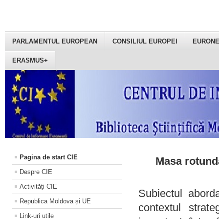
PARLAMENTUL EUROPEAN
CONSILIUL EUROPEI
EURON
ERASMUS+
Pagina de start CIE
Masa rotundă
Despre CIE
Activități CIE
Subiectul aborda
Republica Moldova și UE
contextul strat
Link-uri utile