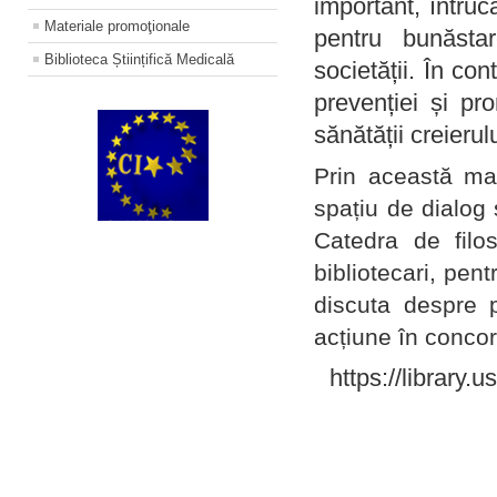
important, întruc
Materiale promoţionale
pentru bunăstar
Biblioteca Științifică Medicală
societății. În con
prevenției și pr
sănătății creierul
Prin această ma
spațiu de dialog 
Catedra de filo
bibliotecari, pent
discuta despre p
acțiune în concord
https://library.