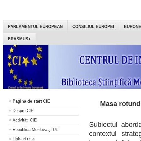
PARLAMENTUL EUROPEAN
CONSILIUL EUROPEI
EURON
ERASMUS+
Pagina de start CIE
Masa rotundă
Despre CIE
Activități CIE
Subiectul aborda
Republica Moldova și UE
contextul strat
Link-uri utile