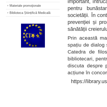
important, întruc
Materiale promoţionale
pentru bunăstar
Biblioteca Științifică Medicală
societății. În con
prevenției și pr
sănătății creierul
Prin această ma
spațiu de dialog 
Catedra de filo
bibliotecari, pent
discuta despre p
acțiune în concord
https://library.