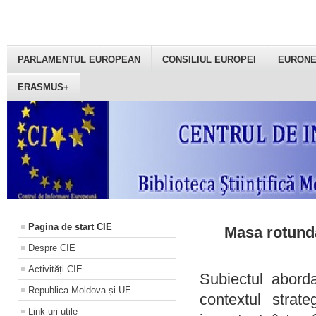
PARLAMENTUL EUROPEAN
CONSILIUL EUROPEI
EURON
ERASMUS+
Pagina de start CIE
Masa rotundă
Despre CIE
Activități CIE
Subiectul aborda
Republica Moldova și UE
contextul strat
Link-uri utile