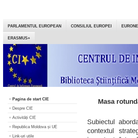
PARLAMENTUL EUROPEAN
CONSILIUL EUROPEI
EURON
ERASMUS+
Pagina de start CIE
Masa rotundă
Despre CIE
Activități CIE
Subiectul aborda
Republica Moldova și UE
contextul strat
Link-uri utile