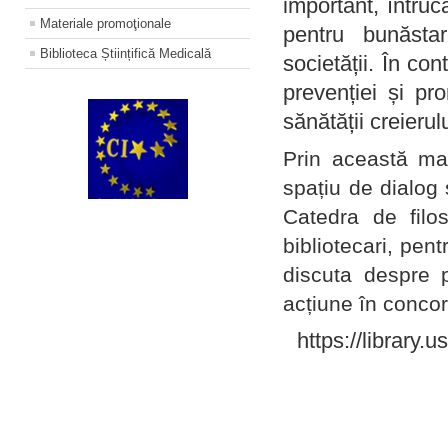
important, întruc
Materiale promoţionale
pentru bunăstar
Biblioteca Științifică Medicală
societății. În con
prevenției și pr
sănătății creierul
Prin această ma
spațiu de dialog 
Catedra de filo
bibliotecari, pent
discuta despre p
acțiune în concord
https://library.