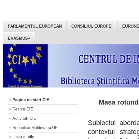
PARLAMENTUL EUROPEAN
CONSILIUL EUROPEI
EURON
ERASMUS+
Pagina de start CIE
Masa rotundă
Despre CIE
Activități CIE
Subiectul aborda
Republica Moldova și UE
contextul strat
Link-uri utile