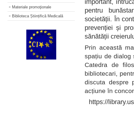
important, întruc
Materiale promoţionale
pentru bunăstar
Biblioteca Științifică Medicală
societății. În con
prevenției și pr
sănătății creierul
Prin această ma
spațiu de dialog 
Catedra de filo
bibliotecari, pent
discuta despre p
acțiune în concord
https://library.