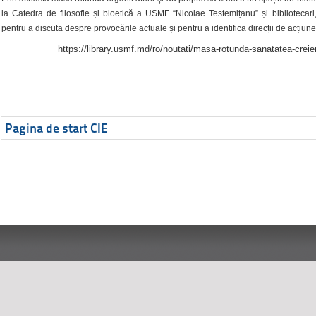
la Catedra de filosofie și bioetică a USMF “Nicolae Testemițanu” și bibliotecari,
pentru a discuta despre provocările actuale și pentru a identifica direcții de acțiune
https://library.usmf.md/ro/noutati/masa-rotunda-sanatatea-creier
Pagina de start CIE