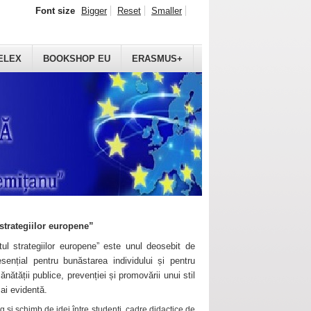
Font size
Bigger
Reset
Smaller
ELEX
BOOKSHOP EU
ERASMUS+
strategiilor europene”
ul strategiilor europene” este unul deosebit de
sențial pentru bunăstarea individului și pentru
ănătății publice, prevenției și promovării unui stil
mai evidentă.
 și schimb de idei între studenți, cadre didactice de