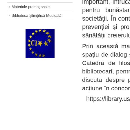
important, întruc
Materiale promoţionale
pentru bunăstar
Biblioteca Științifică Medicală
societății. În con
prevenției și pr
sănătății creierul
Prin această ma
spațiu de dialog 
Catedra de filo
bibliotecari, pent
discuta despre p
acțiune în concord
https://library.