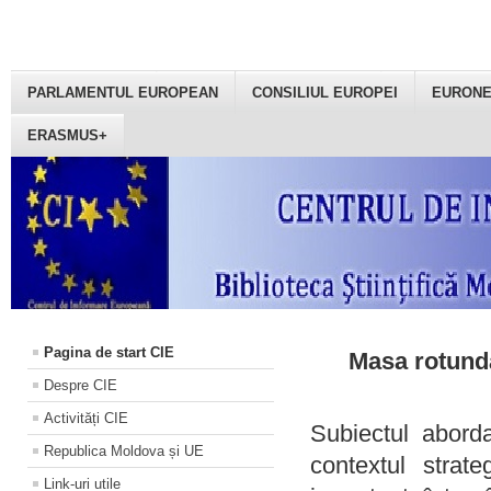
PARLAMENTUL EUROPEAN
CONSILIUL EUROPEI
EURON
ERASMUS+
Pagina de start CIE
Masa rotundă
Despre CIE
Activități CIE
Subiectul aborda
Republica Moldova și UE
contextul strat
Link-uri utile