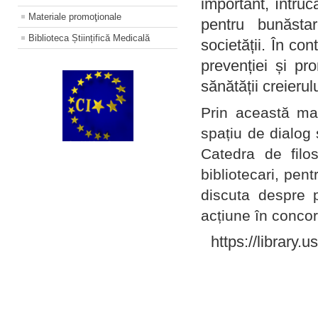
important, întruc
Materiale promoţionale
pentru bunăstar
Biblioteca Științifică Medicală
societății. În con
prevenției și pr
sănătății creierul
Prin această ma
spațiu de dialog 
Catedra de filo
bibliotecari, pent
discuta despre p
acțiune în concord
https://library.