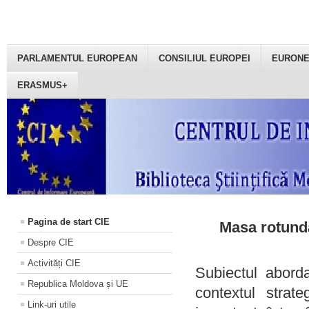
PARLAMENTUL EUROPEAN
CONSILIUL EUROPEI
EURON
ERASMUS+
Pagina de start CIE
Masa rotundă
Despre CIE
Activități CIE
Subiectul aborda
Republica Moldova și UE
contextul strat
Link-uri utile