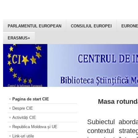
PARLAMENTUL EUROPEAN
CONSILIUL EUROPEI
EURON
ERASMUS+
Pagina de start CIE
Masa rotundă
Despre CIE
Activități CIE
Subiectul aborda
Republica Moldova și UE
contextul strat
Link-uri utile