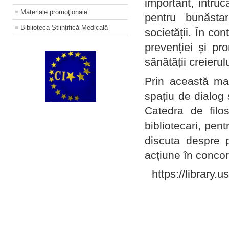
important, întruc
Materiale promoţionale
pentru bunăstar
Biblioteca Științifică Medicală
societății. În con
prevenției și pr
sănătății creierul
Prin această ma
spațiu de dialog 
Catedra de filo
bibliotecari, pent
discuta despre p
acțiune în concord
https://library.