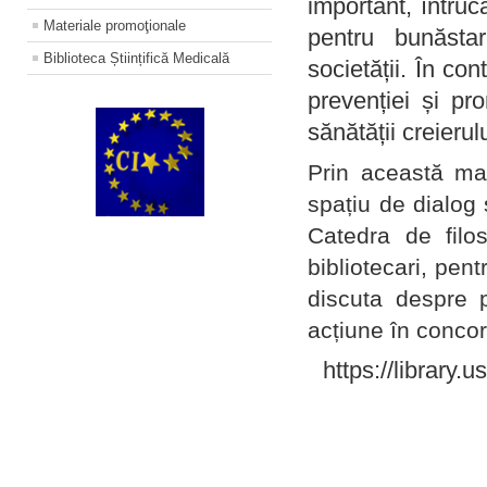
important, întruc
Materiale promoţionale
pentru bunăstar
Biblioteca Științifică Medicală
societății. În con
prevenției și pr
sănătății creierul
Prin această ma
spațiu de dialog 
Catedra de filo
bibliotecari, pent
discuta despre p
acțiune în concord
https://library.