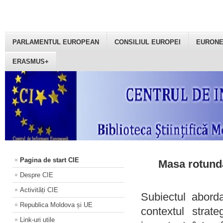
PARLAMENTUL EUROPEAN
CONSILIUL EUROPEI
EURON
ERASMUS+
Pagina de start CIE
Masa rotundă
Despre CIE
Activități CIE
Subiectul aborda
Republica Moldova și UE
contextul strat
Link-uri utile