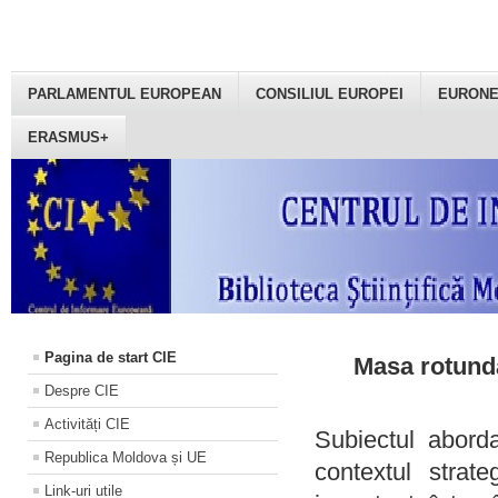
PARLAMENTUL EUROPEAN
CONSILIUL EUROPEI
EURON
ERASMUS+
Pagina de start CIE
Masa rotundă
Despre CIE
Activități CIE
Subiectul aborda
Republica Moldova și UE
contextul strat
Link-uri utile