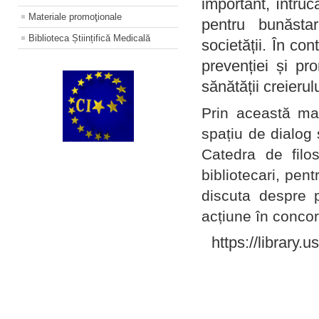
important, întruc
Materiale promoţionale
pentru bunăstar
Biblioteca Științifică Medicală
societății. În con
prevenției și pr
sănătății creierul
Prin această ma
spațiu de dialog 
Catedra de filo
bibliotecari, pent
discuta despre p
acțiune în concord
https://library.