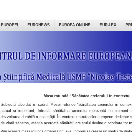
 EUROPEI
EURONEWS
EUROPA ONLINE
EUR-LEX
PR
Masa rotundă “Sănătatea creierului în contextul 
Subiectul abordat în cadrul Mesei rotunde “Sănătatea creierului în context
actual și important, întrucât sănătatea creierului reprezintă un element e
dezvoltarea durabilă a societății. În contextul strategiilor europene dedicate s
de viață sănătos, atenția acordată sănătății creierului devine o prioritate tot 
Prin această masă rotundă organizatorii şi-au propus să creeze un spațiu de dialog