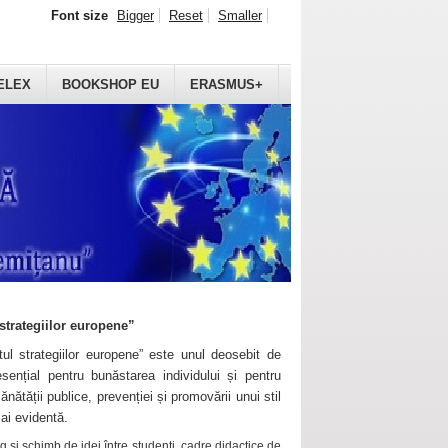
Font size
Bigger
Reset
Smaller
ELEX
BOOKSHOP EU
ERASMUS+
strategiilor europene”
ul strategiilor europene” este unul deosebit de
sențial pentru bunăstarea individului și pentru
ănătății publice, prevenției și promovării unui stil
mai evidentă.
 și schimb de idei între studenți, cadre didactice de