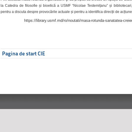
la Catedra de filosofie și bioetică a USMF “Nicolae Testemițanu” și bibliotecari,
pentru a discuta despre provocările actuale și pentru a identifica direcții de acțiune
https://library.usmf.md/ro/noutati/masa-rotunda-sanatatea-creier
Pagina de start CIE