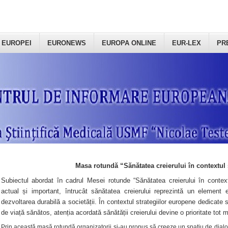
 EUROPEI
EURONEWS
EUROPA ONLINE
EUR-LEX
PR
Masa rotundă “Sănătatea creierului în contextul 
Subiectul abordat în cadrul Mesei rotunde “Sănătatea creierului în context
actual și important, întrucât sănătatea creierului reprezintă un element e
dezvoltarea durabilă a societății. În contextul strategiilor europene dedicate s
de viață sănătos, atenția acordată sănătății creierului devine o prioritate tot 
Prin această masă rotundă organizatorii şi-au propus să creeze un spațiu de dialog