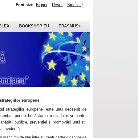
Font size
Bigger
Reset
Smaller
ELEX
BOOKSHOP EU
ERASMUS+
strategiilor europene”
ul strategiilor europene” este unul deosebit de
sențial pentru bunăstarea individului și pentru
ănătății publice, prevenției și promovării unui stil
mai evidentă.
 și schimb de idei între studenți, cadre didactice de