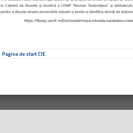
la Catedra de filosofie și bioetică a USMF “Nicolae Testemițanu” și bibliotecari,
pentru a discuta despre provocările actuale și pentru a identifica direcții de acțiune
https://library.usmf.md/ro/noutati/masa-rotunda-sanatatea-creier
Pagina de start CIE