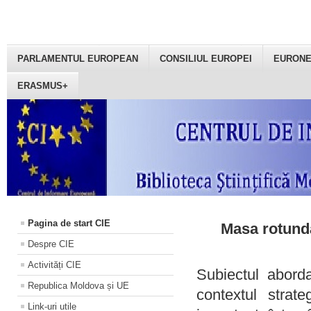
PARLAMENTUL EUROPEAN
CONSILIUL EUROPEI
EURON
ERASMUS+
Pagina de start CIE
Masa rotundă
Despre CIE
Activități CIE
Subiectul aborda
Republica Moldova și UE
contextul strat
Link-uri utile