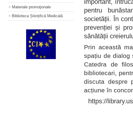
important, întruc
Materiale promoţionale
pentru bunăstar
Biblioteca Științifică Medicală
societății. În con
prevenției și pr
sănătății creierul
Prin această ma
spațiu de dialog 
Catedra de filo
bibliotecari, pent
discuta despre p
acțiune în concord
https://library.