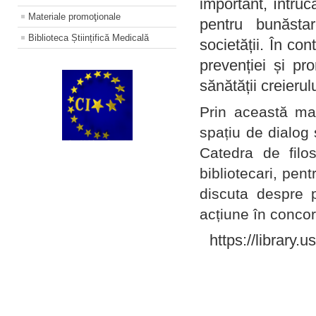
important, întruc
Materiale promoţionale
pentru bunăstar
Biblioteca Științifică Medicală
societății. În con
prevenției și pr
sănătății creierul
Prin această ma
spațiu de dialog 
Catedra de filo
bibliotecari, pent
discuta despre p
acțiune în concord
https://library.