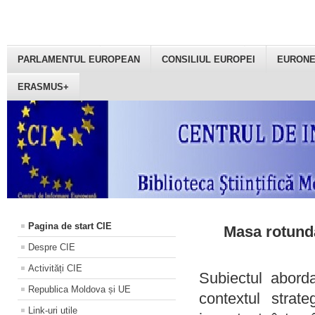
PARLAMENTUL EUROPEAN
CONSILIUL EUROPEI
EURON
ERASMUS+
Pagina de start CIE
Masa rotundă
Despre CIE
Activități CIE
Subiectul aborda
Republica Moldova și UE
contextul strat
Link-uri utile