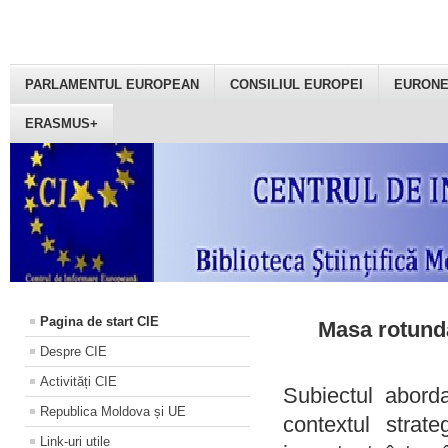
PARLAMENTUL EUROPEAN
CONSILIUL EUROPEI
EURON
ERASMUS+
Pagina de start CIE
Masa rotundă
Despre CIE
Activități CIE
Subiectul aborda
Republica Moldova și UE
contextul strat
Link-uri utile