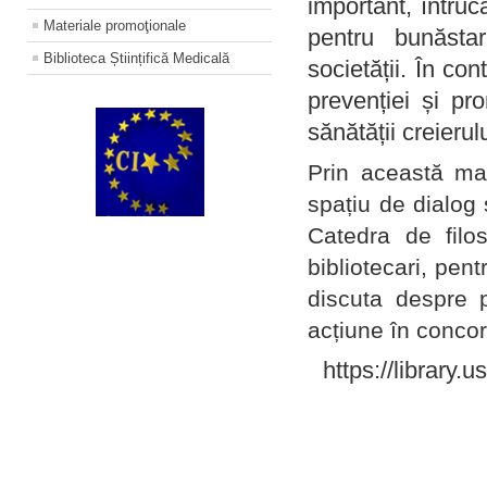
important, întruc
Materiale promoţionale
pentru bunăstar
Biblioteca Științifică Medicală
societății. În con
prevenției și pr
sănătății creierul
Prin această ma
spațiu de dialog 
Catedra de filo
bibliotecari, pent
discuta despre p
acțiune în concord
https://library.