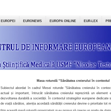
 EUROPEI
EURONEWS
EUROPA ONLINE
EUR-LEX
PR
Masa rotundă “Sănătatea creierului în contextul 
Subiectul abordat în cadrul Mesei rotunde “Sănătatea creierului în context
actual și important, întrucât sănătatea creierului reprezintă un element e
dezvoltarea durabilă a societății. În contextul strategiilor europene dedicate s
de viață sănătos, atenția acordată sănătății creierului devine o prioritate tot 
Prin această masă rotundă organizatorii şi-au propus să creeze un spațiu de dialog