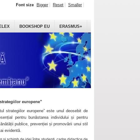
Font size
Bigger
Reset
Smaller
ELEX
BOOKSHOP EU
ERASMUS+
strategiilor europene”
ul strategiilor europene” este unul deosebit de
sențial pentru bunăstarea individului și pentru
ănătății publice, prevenției și promovării unui stil
mai evidentă.
 și schimb de idei între studenți, cadre didactice de