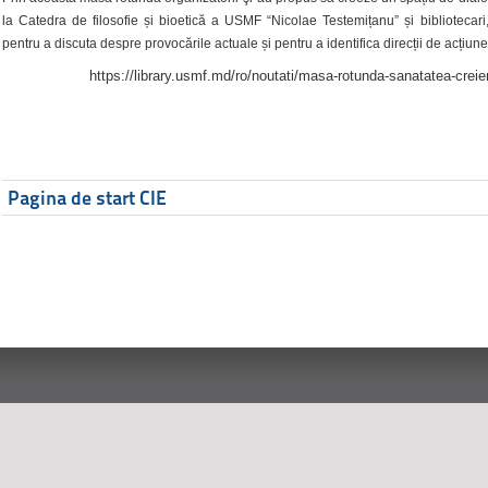
la Catedra de filosofie și bioetică a USMF “Nicolae Testemițanu” și bibliotecari,
pentru a discuta despre provocările actuale și pentru a identifica direcții de acțiune
https://library.usmf.md/ro/noutati/masa-rotunda-sanatatea-creier
Pagina de start CIE