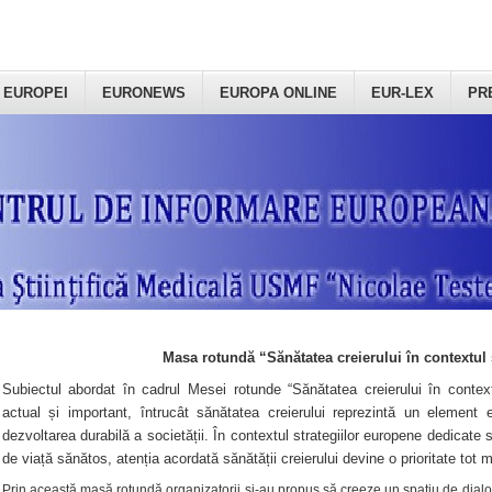
 EUROPEI
EURONEWS
EUROPA ONLINE
EUR-LEX
PR
Masa rotundă “Sănătatea creierului în contextul 
Subiectul abordat în cadrul Mesei rotunde “Sănătatea creierului în context
actual și important, întrucât sănătatea creierului reprezintă un element e
dezvoltarea durabilă a societății. În contextul strategiilor europene dedicate s
de viață sănătos, atenția acordată sănătății creierului devine o prioritate tot 
Prin această masă rotundă organizatorii şi-au propus să creeze un spațiu de dialog