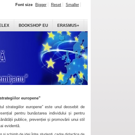
Font size
Bigger
Reset
Smaller
ELEX
BOOKSHOP EU
ERASMUS+
strategiilor europene”
ul strategiilor europene” este unul deosebit de
sențial pentru bunăstarea individului și pentru
ănătății publice, prevenției și promovării unui stil
mai evidentă.
 și schimb de idei între studenți, cadre didactice de