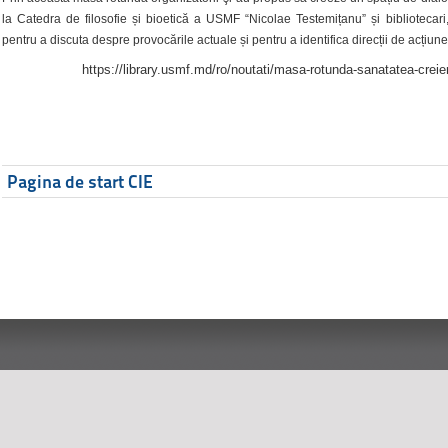
la Catedra de filosofie și bioetică a USMF “Nicolae Testemițanu” și bibliotecari,
pentru a discuta despre provocările actuale și pentru a identifica direcții de acțiune
https://library.usmf.md/ro/noutati/masa-rotunda-sanatatea-creier
Pagina de start CIE