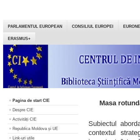
PARLAMENTUL EUROPEAN
CONSILIUL EUROPEI
EURON
ERASMUS+
Pagina de start CIE
Masa rotundă
Despre CIE
Activități CIE
Subiectul aborda
Republica Moldova și UE
contextul strat
Link-uri utile