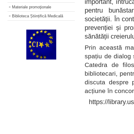
important, întruc
Materiale promoţionale
pentru bunăstar
Biblioteca Științifică Medicală
societății. În con
prevenției și pr
sănătății creierul
Prin această ma
spațiu de dialog 
Catedra de filo
bibliotecari, pent
discuta despre p
acțiune în concord
https://library.