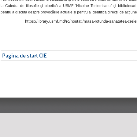
la Catedra de filosofie și bioetică a USMF “Nicolae Testemițanu” și bibliotecari,
pentru a discuta despre provocările actuale și pentru a identifica direcții de acțiune
https://library.usmf.md/ro/noutati/masa-rotunda-sanatatea-creier
Pagina de start CIE