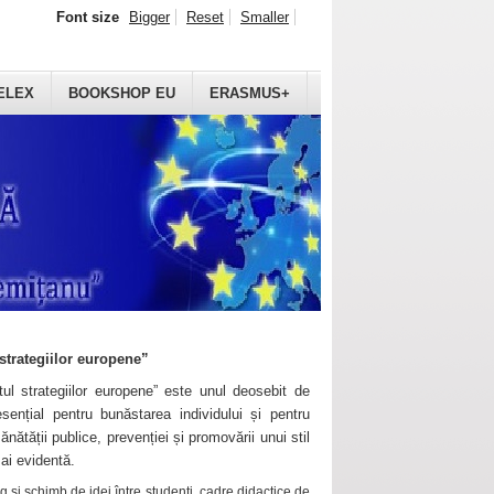
Font size
Bigger
Reset
Smaller
ELEX
BOOKSHOP EU
ERASMUS+
strategiilor europene”
ul strategiilor europene” este unul deosebit de
sențial pentru bunăstarea individului și pentru
ănătății publice, prevenției și promovării unui stil
mai evidentă.
 și schimb de idei între studenți, cadre didactice de