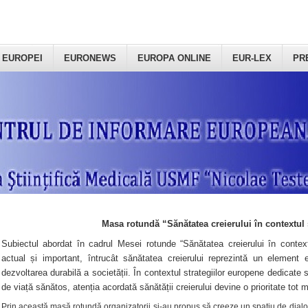
 EUROPEI
EURONEWS
EUROPA ONLINE
EUR-LEX
PR
Masa rotundă “Sănătatea creierului în contextul 
Subiectul abordat în cadrul Mesei rotunde “Sănătatea creierului în context
actual și important, întrucât sănătatea creierului reprezintă un element e
dezvoltarea durabilă a societății. În contextul strategiilor europene dedicate s
de viață sănătos, atenția acordată sănătății creierului devine o prioritate tot 
Prin această masă rotundă organizatorii şi-au propus să creeze un spațiu de dialog