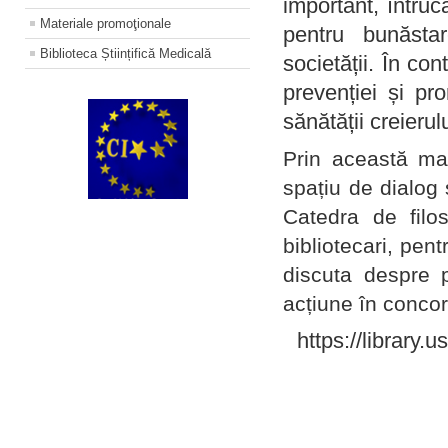
important, întruc
Materiale promoţionale
pentru bunăstar
Biblioteca Științifică Medicală
societății. În con
prevenției și pr
sănătății creierul
Prin această ma
spațiu de dialog 
Catedra de filo
bibliotecari, pent
discuta despre p
acțiune în concord
https://library.