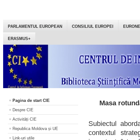
PARLAMENTUL EUROPEAN
CONSILIUL EUROPEI
EURON
ERASMUS+
Pagina de start CIE
Masa rotundă
Despre CIE
Activități CIE
Subiectul aborda
Republica Moldova și UE
contextul strat
Link-uri utile