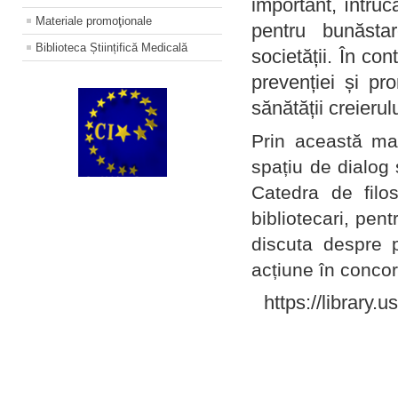
important, întruc
Materiale promoţionale
pentru bunăstar
Biblioteca Științifică Medicală
societății. În con
prevenției și pr
sănătății creierul
Prin această ma
spațiu de dialog 
Catedra de filo
bibliotecari, pent
discuta despre p
acțiune în concord
https://library.