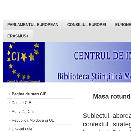
PARLAMENTUL EUROPEAN
CONSILIUL EUROPEI
EURON
ERASMUS+
Pagina de start CIE
Masa rotundă
Despre CIE
Activități CIE
Subiectul aborda
Republica Moldova și UE
contextul strat
Link-uri utile