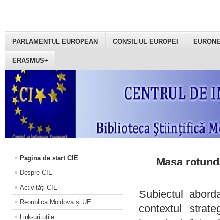
PARLAMENTUL EUROPEAN
CONSILIUL EUROPEI
EURON
ERASMUS+
Pagina de start CIE
Masa rotundă
Despre CIE
Activități CIE
Subiectul aborda
Republica Moldova și UE
contextul strat
Link-uri utile