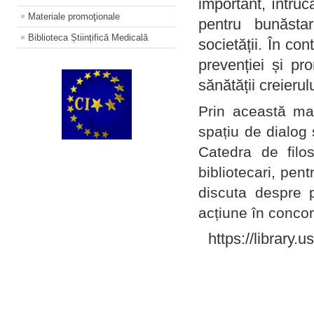
important, întruc
Materiale promoţionale
pentru bunăstar
Biblioteca Științifică Medicală
societății. În con
prevenției și pr
sănătății creierul
Prin această ma
spațiu de dialog 
Catedra de filo
bibliotecari, pent
discuta despre p
acțiune în concord
https://library.