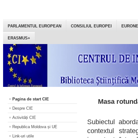
PARLAMENTUL EUROPEAN
CONSILIUL EUROPEI
EURON
ERASMUS+
Pagina de start CIE
Masa rotundă
Despre CIE
Activități CIE
Subiectul aborda
Republica Moldova și UE
contextul strat
Link-uri utile