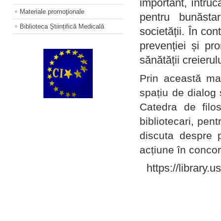
important, întruc
Materiale promoţionale
pentru bunăstar
Biblioteca Științifică Medicală
societății. În con
prevenției și pr
sănătății creierul
Prin această ma
spațiu de dialog 
Catedra de filo
bibliotecari, pent
discuta despre p
acțiune în concord
https://library.