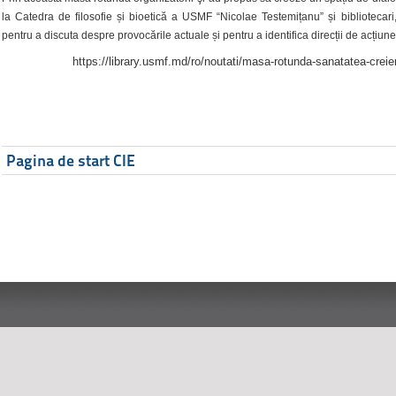
la Catedra de filosofie și bioetică a USMF “Nicolae Testemițanu” și bibliotecari,
pentru a discuta despre provocările actuale și pentru a identifica direcții de acțiune
https://library.usmf.md/ro/noutati/masa-rotunda-sanatatea-creier
Pagina de start CIE