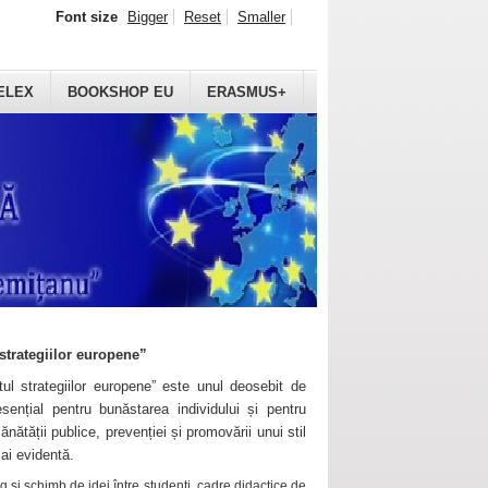
Font size
Bigger
Reset
Smaller
ELEX
BOOKSHOP EU
ERASMUS+
strategiilor europene”
ul strategiilor europene” este unul deosebit de
sențial pentru bunăstarea individului și pentru
ănătății publice, prevenției și promovării unui stil
mai evidentă.
 și schimb de idei între studenți, cadre didactice de