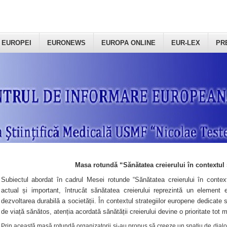
 EUROPEI
EURONEWS
EUROPA ONLINE
EUR-LEX
PR
Masa rotundă “Sănătatea creierului în contextul 
Subiectul abordat în cadrul Mesei rotunde “Sănătatea creierului în context
actual și important, întrucât sănătatea creierului reprezintă un element e
dezvoltarea durabilă a societății. În contextul strategiilor europene dedicate s
de viață sănătos, atenția acordată sănătății creierului devine o prioritate tot 
Prin această masă rotundă organizatorii şi-au propus să creeze un spațiu de dialog