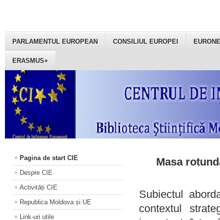
PARLAMENTUL EUROPEAN
CONSILIUL EUROPEI
EURON
ERASMUS+
Pagina de start CIE
Masa rotundă
Despre CIE
Activități CIE
Subiectul aborda
Republica Moldova și UE
contextul strat
Link-uri utile