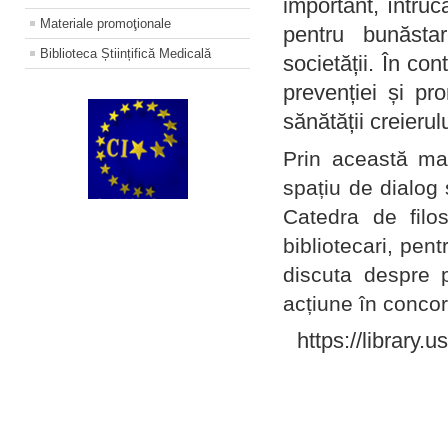
important, întruc
Materiale promoţionale
pentru bunăstar
Biblioteca Științifică Medicală
societății. În con
prevenției și pr
sănătății creierul
Prin această ma
spațiu de dialog 
Catedra de filo
bibliotecari, pent
discuta despre p
acțiune în concord
https://library.