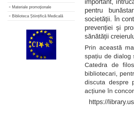
important, întruc
Materiale promoţionale
pentru bunăstar
Biblioteca Științifică Medicală
societății. În con
prevenției și pr
sănătății creierul
Prin această ma
spațiu de dialog 
Catedra de filo
bibliotecari, pent
discuta despre p
acțiune în concord
https://library.