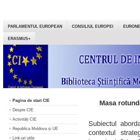
PARLAMENTUL EUROPEAN
CONSILIUL EUROPEI
EURON
ERASMUS+
Pagina de start CIE
Masa rotundă
Despre CIE
Activități CIE
Subiectul aborda
Republica Moldova și UE
contextul strat
Link-uri utile