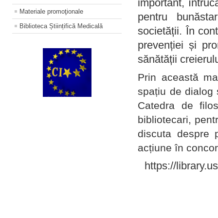
important, întruc
Materiale promoţionale
pentru bunăstar
Biblioteca Științifică Medicală
societății. În con
prevenției și pr
sănătății creierul
Prin această ma
spațiu de dialog 
Catedra de filo
bibliotecari, pent
discuta despre p
acțiune în concord
https://library.