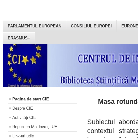
PARLAMENTUL EUROPEAN
CONSILIUL EUROPEI
EURON
ERASMUS+
Pagina de start CIE
Masa rotundă
Despre CIE
Activități CIE
Subiectul aborda
Republica Moldova și UE
contextul strat
Link-uri utile