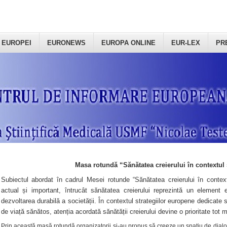
 EUROPEI
EURONEWS
EUROPA ONLINE
EUR-LEX
PR
Masa rotundă “Sănătatea creierului în contextul 
Subiectul abordat în cadrul Mesei rotunde “Sănătatea creierului în context
actual și important, întrucât sănătatea creierului reprezintă un element e
dezvoltarea durabilă a societății. În contextul strategiilor europene dedicate s
de viață sănătos, atenția acordată sănătății creierului devine o prioritate tot 
Prin această masă rotundă organizatorii şi-au propus să creeze un spațiu de dialog