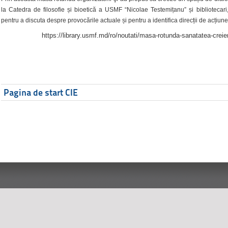
la Catedra de filosofie și bioetică a USMF “Nicolae Testemițanu” și bibliotecari,
pentru a discuta despre provocările actuale și pentru a identifica direcții de acțiune
https://library.usmf.md/ro/noutati/masa-rotunda-sanatatea-creier
Pagina de start CIE