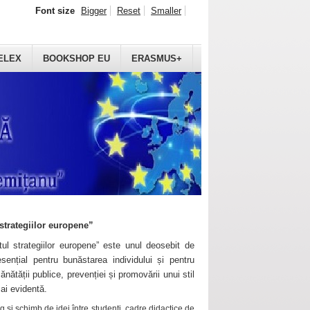
Font size
Bigger
Reset
Smaller
ELEX
BOOKSHOP EU
ERASMUS+
strategiilor europene”
ul strategiilor europene” este unul deosebit de
sențial pentru bunăstarea individului și pentru
ănătății publice, prevenției și promovării unui stil
mai evidentă.
 și schimb de idei între studenți, cadre didactice de