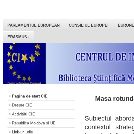
PARLAMENTUL EUROPEAN
CONSILIUL EUROPEI
EURON
ERASMUS+
Pagina de start CIE
Masa rotundă
Despre CIE
Activități CIE
Subiectul aborda
Republica Moldova și UE
contextul strat
Link-uri utile