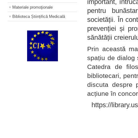
important, întruc
Materiale promoţionale
pentru bunăstar
Biblioteca Științifică Medicală
societății. În con
prevenției și pr
sănătății creierul
Prin această ma
spațiu de dialog 
Catedra de filo
bibliotecari, pent
discuta despre p
acțiune în concord
https://library.