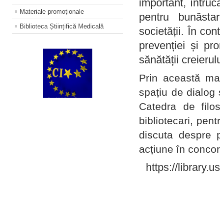
important, întruc
Materiale promoţionale
pentru bunăstar
Biblioteca Științifică Medicală
societății. În con
prevenției și pr
sănătății creierul
Prin această ma
spațiu de dialog 
Catedra de filo
bibliotecari, pent
discuta despre p
acțiune în concord
https://library.