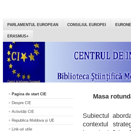
PARLAMENTUL EUROPEAN
CONSILIUL EUROPEI
EURON
ERASMUS+
Pagina de start CIE
Masa rotundă
Despre CIE
Activități CIE
Subiectul aborda
Republica Moldova și UE
contextul strat
Link-uri utile