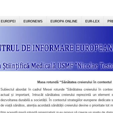
 EUROPEI
EURONEWS
EUROPA ONLINE
EUR-LEX
PR
Masa rotundă “Sănătatea creierului în contextul 
Subiectul abordat în cadrul Mesei rotunde “Sănătatea creierului în context
actual și important, întrucât sănătatea creierului reprezintă un element e
dezvoltarea durabilă a societății. În contextul strategiilor europene dedicate s
de viață sănătos, atenția acordată sănătății creierului devine o prioritate tot 
Prin această masă rotundă organizatorii şi-au propus să creeze un spațiu de dialog