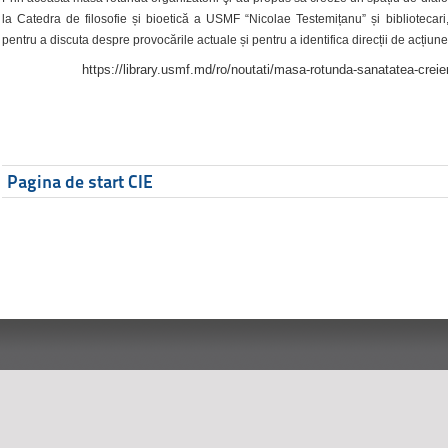
la Catedra de filosofie și bioetică a USMF “Nicolae Testemițanu” și bibliotecari,
pentru a discuta despre provocările actuale și pentru a identifica direcții de acțiune
https://library.usmf.md/ro/noutati/masa-rotunda-sanatatea-creier
Pagina de start CIE