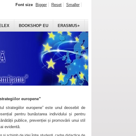
Font size
Bigger
Reset
Smaller
ELEX
BOOKSHOP EU
ERASMUS+
strategiilor europene”
ul strategiilor europene” este unul deosebit de
sențial pentru bunăstarea individului și pentru
ănătății publice, prevenției și promovării unui stil
mai evidentă.
 și schimb de idei între studenți, cadre didactice de