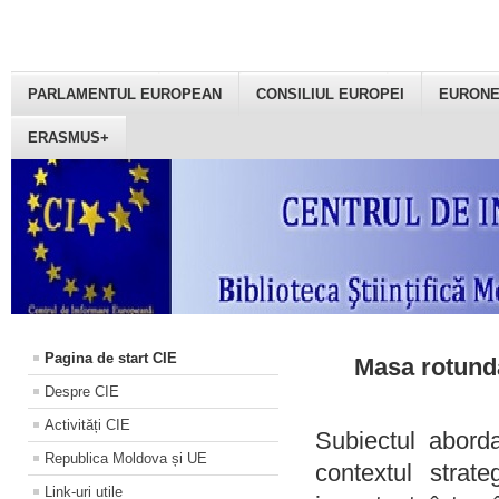
PARLAMENTUL EUROPEAN
CONSILIUL EUROPEI
EURON
ERASMUS+
Pagina de start CIE
Masa rotundă
Despre CIE
Activități CIE
Subiectul aborda
Republica Moldova și UE
contextul strat
Link-uri utile