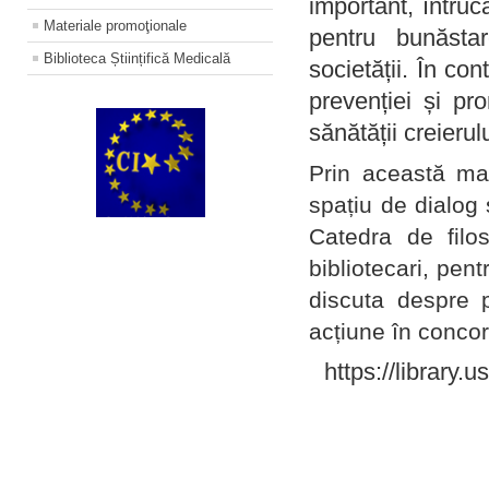
important, întruc
Materiale promoţionale
pentru bunăstar
Biblioteca Științifică Medicală
societății. În con
prevenției și pr
sănătății creierul
Prin această ma
spațiu de dialog 
Catedra de filo
bibliotecari, pent
discuta despre p
acțiune în concord
https://library.