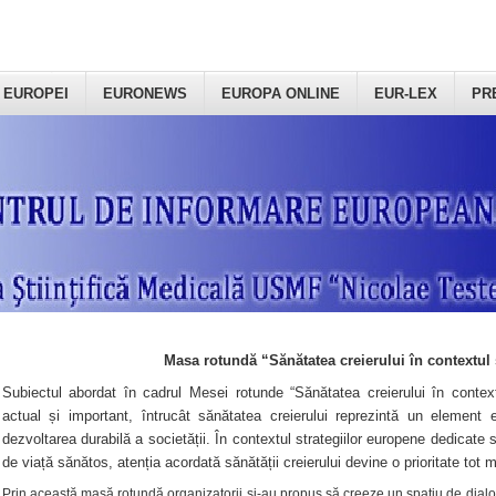
 EUROPEI
EURONEWS
EUROPA ONLINE
EUR-LEX
PR
Masa rotundă “Sănătatea creierului în contextul 
Subiectul abordat în cadrul Mesei rotunde “Sănătatea creierului în context
actual și important, întrucât sănătatea creierului reprezintă un element e
dezvoltarea durabilă a societății. În contextul strategiilor europene dedicate s
de viață sănătos, atenția acordată sănătății creierului devine o prioritate tot 
Prin această masă rotundă organizatorii şi-au propus să creeze un spațiu de dialog