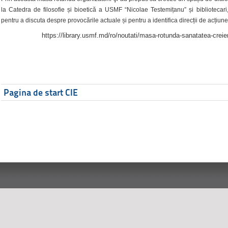
la Catedra de filosofie și bioetică a USMF “Nicolae Testemițanu” și bibliotecari,
pentru a discuta despre provocările actuale și pentru a identifica direcții de acțiune
https://library.usmf.md/ro/noutati/masa-rotunda-sanatatea-creier
Pagina de start CIE