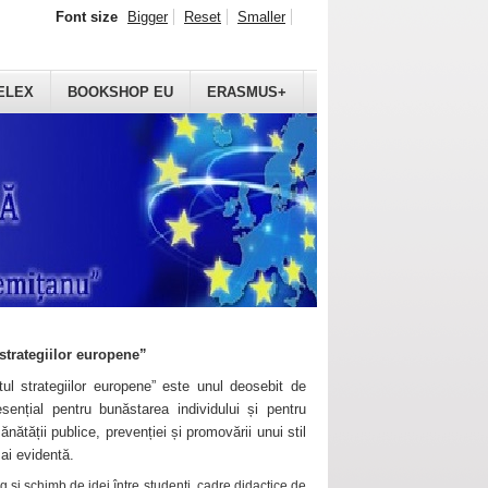
Font size
Bigger
Reset
Smaller
ELEX
BOOKSHOP EU
ERASMUS+
strategiilor europene”
ul strategiilor europene” este unul deosebit de
sențial pentru bunăstarea individului și pentru
ănătății publice, prevenției și promovării unui stil
mai evidentă.
 și schimb de idei între studenți, cadre didactice de