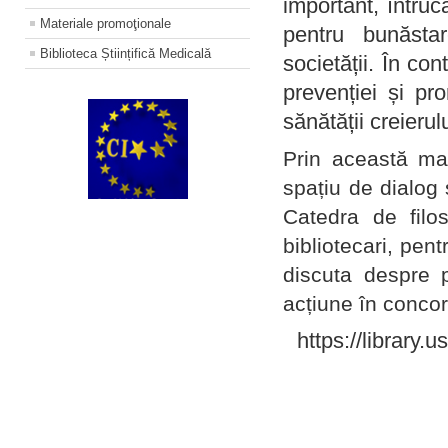
important, întruc
Materiale promoţionale
pentru bunăstar
Biblioteca Științifică Medicală
societății. În con
prevenției și pr
sănătății creierul
Prin această ma
spațiu de dialog 
Catedra de filo
bibliotecari, pent
discuta despre p
acțiune în concord
https://library.