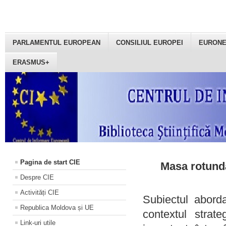
PARLAMENTUL EUROPEAN
CONSILIUL EUROPEI
EURON
ERASMUS+
Pagina de start CIE
Masa rotundă
Despre CIE
Activități CIE
Subiectul aborda
Republica Moldova și UE
contextul strat
Link-uri utile