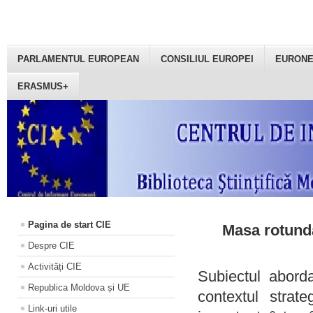
PARLAMENTUL EUROPEAN
CONSILIUL EUROPEI
EURON
ERASMUS+
Pagina de start CIE
Masa rotundă
Despre CIE
Activități CIE
Subiectul aborda
Republica Moldova și UE
contextul strat
Link-uri utile