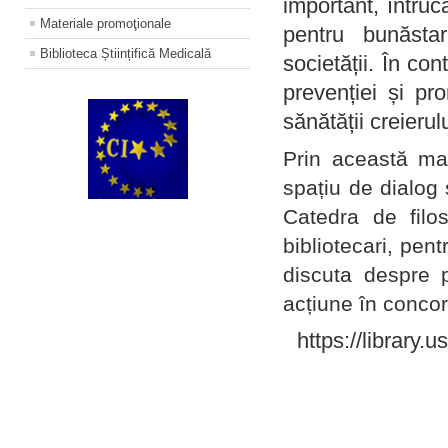
important, întruc
Materiale promoţionale
pentru bunăstar
Biblioteca Științifică Medicală
societății. În con
prevenției și pr
sănătății creierul
Prin această ma
spațiu de dialog 
Catedra de filo
bibliotecari, pent
discuta despre p
acțiune în concord
https://library.