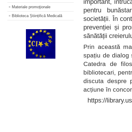
important, întruc
Materiale promoţionale
pentru bunăstar
Biblioteca Științifică Medicală
societății. În con
prevenției și pr
sănătății creierul
Prin această ma
spațiu de dialog 
Catedra de filo
bibliotecari, pent
discuta despre p
acțiune în concord
https://library.