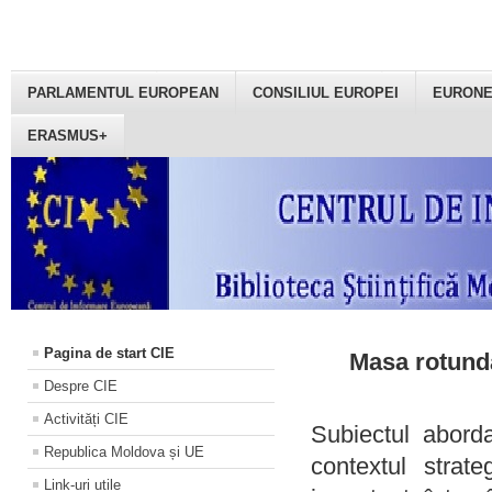
PARLAMENTUL EUROPEAN
CONSILIUL EUROPEI
EURON
ERASMUS+
Pagina de start CIE
Masa rotundă
Despre CIE
Activități CIE
Subiectul aborda
Republica Moldova și UE
contextul strat
Link-uri utile