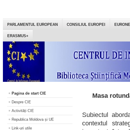
PARLAMENTUL EUROPEAN
CONSILIUL EUROPEI
EURON
ERASMUS+
Pagina de start CIE
Masa rotundă
Despre CIE
Activități CIE
Subiectul aborda
Republica Moldova și UE
contextul strat
Link-uri utile