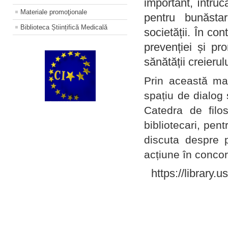
important, întruc
Materiale promoţionale
pentru bunăstar
Biblioteca Științifică Medicală
societății. În con
prevenției și pr
sănătății creierul
Prin această ma
spațiu de dialog 
Catedra de filo
bibliotecari, pent
discuta despre p
acțiune în concord
https://library.